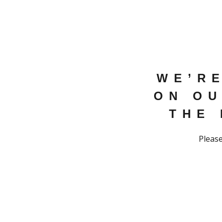
WE’R
ON OU
THE
Please